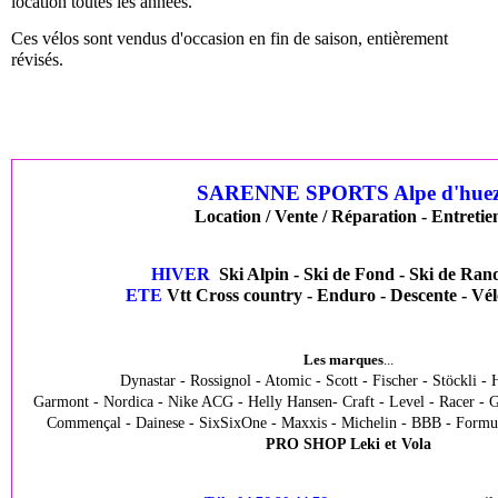
location toutes les années.
Ces vélos sont vendus d'occasion en fin de saison, entièrement
révisés.
SARENNE SPORTS Alpe d'hue
Location / Vente / Réparation - Entretie
HIVER
Ski Alpin - Ski de Fond - Ski de Ra
ETE
Vtt Cross country - Enduro - Descente - Vél
Les marques
...
Dynastar - Rossignol - Atomic - Scott - Fischer - Stöckli - 
Garmont - Nordica - Nike ACG - Helly Hansen- Craft - Level - Racer - Gi
Commençal - Dainese - SixSixOne - Maxxis - Michelin - BBB - Formul
PRO SHOP Leki et Vola