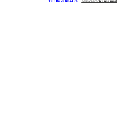
Tél : 04 76 80 44 76
nous contacter par mail