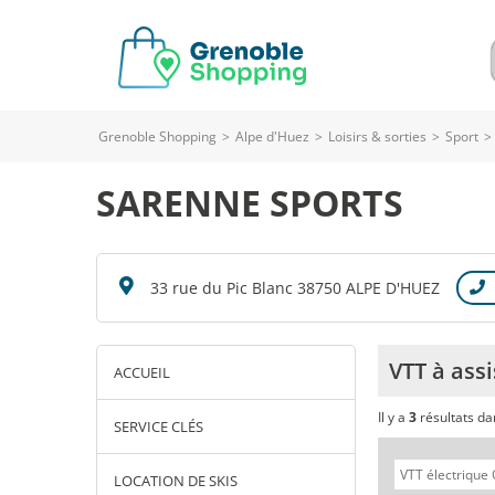
Grenoble Shopping
>
Alpe d'Huez
>
Loisirs & sorties
>
Sport
>
SARENNE SPORTS
33 rue du Pic Blanc 38750 ALPE D'HUEZ
VTT à ass
ACCUEIL
Il y a
3
résultats d
SERVICE CLÉS
LOCATION DE SKIS