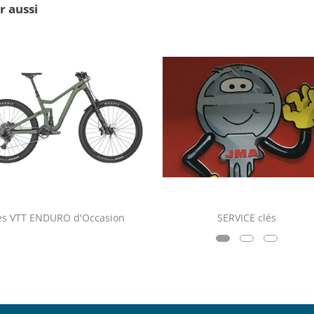
r aussi
es VTT ENDURO d'Occasion
SERVICE clés